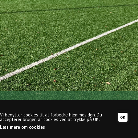
Mejdal-Halgård Fodbold, Slåenvej 65, Mejdal, 7500
Holstebro, CVR-nr.:
29748640
,
info@mejdal-
Vi benytter cookies til at forbedre hjemmesiden. Du
fodbold.dk
accepterer brugen af cookies ved at trykke på OK.
Læs mere om cookies