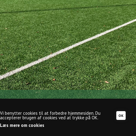
Mejdal-Halgård Fodbold, Slåenvej 65, Mejdal, 7500
Holstebro, CVR-nr.:
29748640
,
info@mejdal-
Vi benytter cookies til at forbedre hjemmesiden. Du
fodbold.dk
accepterer brugen af cookies ved at trykke på OK.
Læs mere om cookies